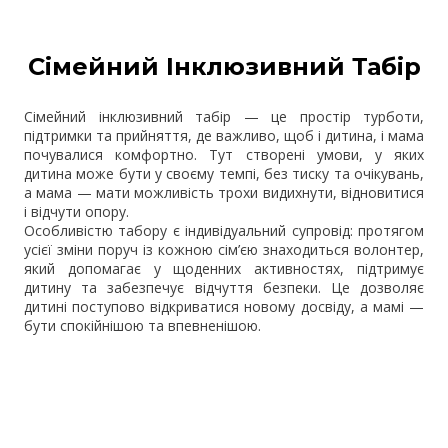
Сімейний Інклюзивний Табір
Сімейний інклюзивний табір — це простір турботи,
підтримки та прийняття, де важливо, щоб і дитина, і мама
почувалися комфортно. Тут створені умови, у яких
дитина може бути у своєму темпі, без тиску та очікувань,
а мама — мати можливість трохи видихнути, відновитися
і відчути опору.
Особливістю табору є індивідуальний супровід: протягом
усієї зміни поруч із кожною сім’єю знаходиться волонтер,
який допомагає у щоденних активностях, підтримує
дитину та забезпечує відчуття безпеки. Це дозволяє
дитині поступово відкриватися новому досвіду, а мамі —
бути спокійнішою та впевненішою.